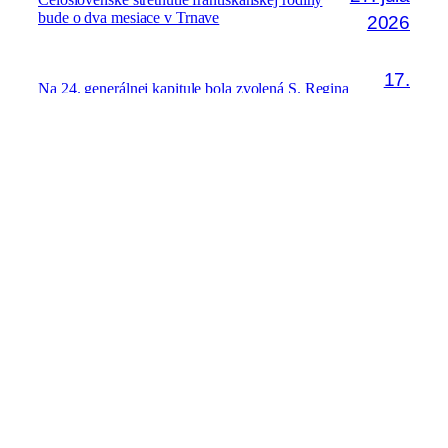
Celoslovenské stretnutie františkánskej rodiny
bude o dva mesiace v Trnave
2026
17.
Na 24. generálnej kapitule bola zvolená S. Regina
júla
Żuk-Olszewska za novú generálnu predstavenú
Kongregácie školských sestier sv. Františka
2026
28. júna
Seminár „Boh a ja“ pre sestry v
permanentnej formácii
2026
Kontakt
Email:
kvrps@kvrps.sk
Pripomienky k tejto stránke posielajte na adresu: