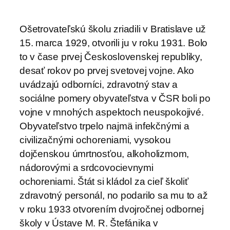
Ošetrovateľskú školu zriadili v Bratislave už
15. marca 1929, otvorili ju v roku 1931. Bolo
to v čase prvej Československej republiky,
desať rokov po prvej svetovej vojne. Ako
uvádzajú odborníci, zdravotný stav a
sociálne pomery obyvateľstva v ČSR boli po
vojne v mnohých aspektoch neuspokojivé.
Obyvateľstvo trpelo najmä infekčnými a
civilizačnými ochoreniami, vysokou
dojčenskou úmrtnosťou, alkoholizmom,
nádorovými a srdcovocievnymi
ochoreniami. Štát si kládol za cieľ školiť
zdravotný personál, no podarilo sa mu to až
v roku 1933 otvorením dvojročnej odbornej
školy v Ústave M. R. Štefánika v