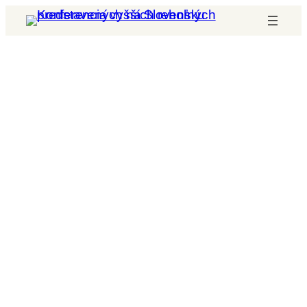
Prejsť
na
obsah