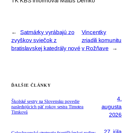
TK KBS informoval Matúš Demko
←
Satmárky vyrábajú zo
Vincentky
zvyškov sviečok z
zriadili komunitu
bratislavskej katedrály nové
v Rožňave
→
ĎALŠIE ČLÁNKY
4.
Školské sestry na Slovensku povedie
augusta
nasledujúcich päť rokov sestra Timotea
Timková
2026
27. júla