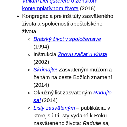
Vultum Dei quærere
o ženskom
kontemplatívnom živote
(2016)
Kongregácia pre inštitúty zasväteného
života a spoločnosti apoštolského
života
Bratský život v spoločenstve
(1994)
Inštrukcia
Znovu začať u Krista
(2002)
Skúmajte!
Zasväteným mužom a
ženám na ceste Božích znamení
(2014)
Okružný list zasväteným
Radujte
sa!
(2014)
Listy zasväteným
– publikácia, v
ktorej sú tri listy vydané k Roku
zasväteného života:
Radujte sa,