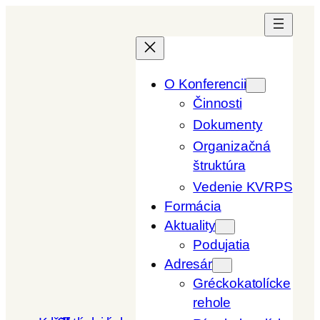
Prejsť
na
obsah
O Konferencii
Činnosti
Dokumenty
Organizačná
štruktúra
Vedenie KVRPS
Formácia
Aktuality
Podujatia
Adresár
Gréckokatolícke
rehole