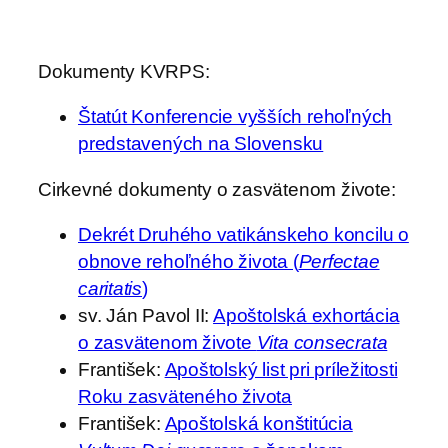
Dokumenty KVRPS:
Štatút Konferencie vyšších rehoľných
predstavených na Slovensku
Cirkevné dokumenty o zasvätenom živote:
Dekrét Druhého vatikánskeho koncilu o
obnove rehoľného života (
Perfectae
caritatis
)
sv. Ján Pavol II:
Apoštolská exhortácia
o zasvätenom živote
Vita consecrata
František:
Apoštolský list pri príležitosti
Roku zasväteného života
František:
Apoštolská konštitúcia