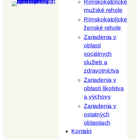
Rímskokatolícke
mužské rehole
Rímskokatolícke
ženské rehole
Zariadenia v
oblasti
sociálnych
služieb a
zdravotníctva
Zariadenia v
oblasti školstva
a výchovy
Zariadenia v
ostatných
oblastiach
Kontakt