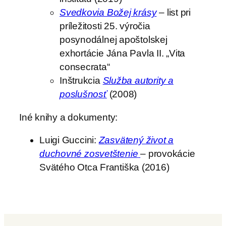
Svedkovia Božej krásy
– list pri
príležitosti 25. výročia
posynodálnej apoštolskej
exhortácie Jána Pavla II. „Vita
consecrata“
Inštrukcia
Služba autority a
poslušnosť
(2008)
Iné knihy a dokumenty:
Luigi Guccini:
Zasvätený život a
duchovné zosvetštenie
– provokácie
Svätého Otca Františka (2016)