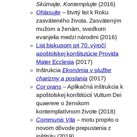
Skúmajte, Kontemplujte
(2016)
Ohlasujte
– štvrtý list k Roku
zasväteného života. Zasväteným
mužom a ženám, svedkom
evanjelia medzi národmi (2016)
List biskupom pri 70. výročí
apoštolskej konšitutúcie Provida
Mater Ecclesia
(2017)
Inštrukcia
Ekonómia v službe
charizmy a poslania
(2017)
Cor orans
– Aplikačná inštrukcia k
apoštolskej konštitúcii Vultum Dei
quaerere o ženskom
kontemplatívnom živote (2018)
Communis Vita
– motu proprio o
novom dôvode prepustenia z
inštitútu (2019)