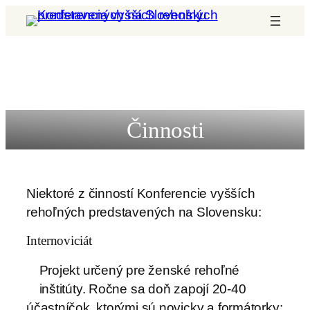
Prejsť
na
obsah
Činnosti
Niektoré z činností Konferencie vyšších
rehoľných predstavených na Slovensku:
Internoviciát
Projekt určený pre ženské rehoľné
inštitúty. Ročne sa doň zapojí 20-40
účastníčok, ktorými sú novicky a formátorky;