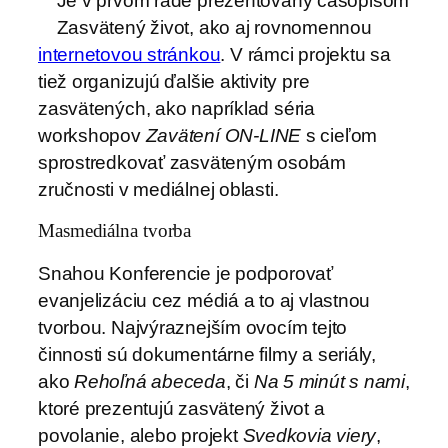
Je v prvom rade prezentovaný časopisom
Zasvätený život, ako aj rovnomennou
internetovou stránkou
. V rámci projektu sa
tiež organizujú ďalšie aktivity pre
zasvätených, ako napríklad séria
workshopov
Zavätení ON-LINE
s cieľom
sprostredkovať zasväteným osobám
zručnosti v mediálnej oblasti.
Masmediálna tvorba
Snahou Konferencie je podporovať
evanjelizáciu cez médiá a to aj vlastnou
tvorbou. Najvýraznejším ovocím tejto
činnosti sú dokumentárne filmy a seriály,
ako
Rehoľná abeceda
, či
Na 5 minút s nami
,
ktoré prezentujú zasvätený život a
povolanie, alebo projekt
Svedkovia viery
,