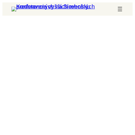
Prejsť
na
obsah