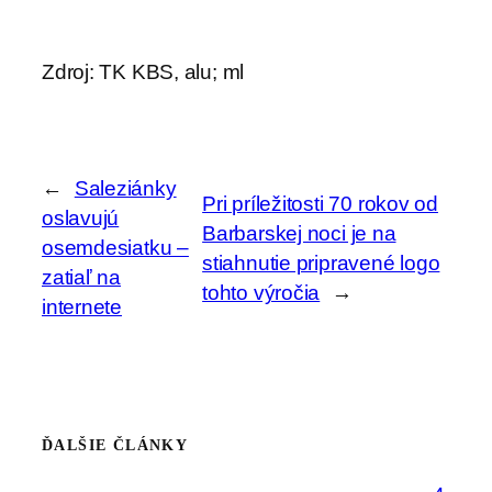
Zdroj: TK KBS, alu; ml
←
Saleziánky
Pri príležitosti 70 rokov od
oslavujú
Barbarskej noci je na
osemdesiatku –
stiahnutie pripravené logo
zatiaľ na
tohto výročia
→
internete
ĎALŠIE ČLÁNKY