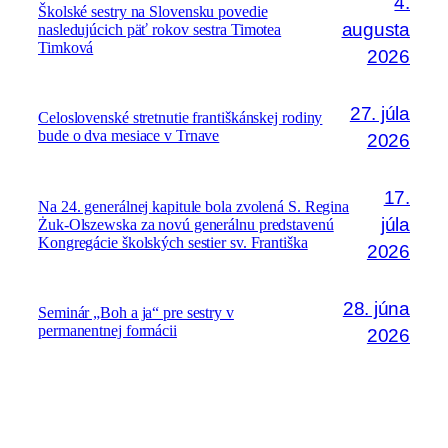
4.
Školské sestry na Slovensku povedie
augusta
nasledujúcich päť rokov sestra Timotea
Timková
2026
27. júla
Celoslovenské stretnutie františkánskej rodiny
bude o dva mesiace v Trnave
2026
17.
Na 24. generálnej kapitule bola zvolená S. Regina
júla
Żuk-Olszewska za novú generálnu predstavenú
Kongregácie školských sestier sv. Františka
2026
28. júna
Seminár „Boh a ja“ pre sestry v
permanentnej formácii
2026