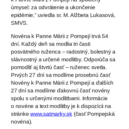
úmysel: za odvrátenie a ukončenie
epidémie,“ uviedla sr. M. Alžbeta Lukasová,
SMVS.
Novéna k Panne Márii z Pompejí trvá 54
dní. Každý deň sa modlia tri časti
posvätného ruženca – radostný, bolestný a
slávnostný a určené modlitby. Odporúča sa
pomodliť aj štvrtú časť – ruženec svetla.
Prvých 27 dní sa modlíme prosebnú časť
Novény k Panne Márii z Pompejí a ďalších
27 dní sa modlíme ďakovnú časť novény
spolu s určenými modlitbami. Informácie
o novéne a text modlitby je k dispozícii na
stránke
www.satmarky.sk
(časť Pompejská
novéna).