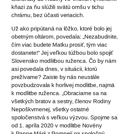
kňazi za ňu slúžili svätú omšu v tichu
chrámu, bez účasti veriacich.
Už ako pripútaná na lôžko, ktoré bolo jej
obetným oltárom, povedala: „Nezabudnite,
čím viac budete Matku prosiť, tým viac
dostanete!“ Jej veľkou túžbou bolo spojiť
Slovensko modlitbou ruženca. Čo by nám
asi povedala dnes, v situácii, ktorú
prežívame? Zaiste by nás neustále
povzbudzovala k horlivej modlitbe, najmä
k modlitbe ruženca. „Obraciame sa na
všetkých bratov a sestry, členov Rodiny
Nepoškvrnenej, všetky ostatné
spoločenstvá s veľkou výzvou. Spojme sa
od 1. apríla 2020 v modlitbe Novény
k Panne Márii z Pompejí na spoločný