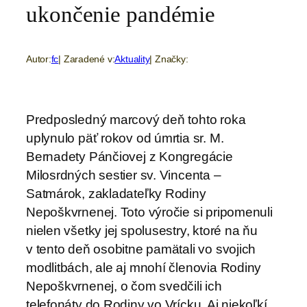
ukončenie pandémie
Autor:
fc
| Zaradené v:
Aktuality
| Značky:
Predposledný marcový deň tohto roka
uplynulo päť rokov od úmrtia sr. M.
Bernadety Pánčiovej z Kongregácie
Milosrdných sestier sv. Vincenta –
Satmárok, zakladateľky Rodiny
Nepoškvrnenej. Toto výročie si pripomenuli
nielen všetky jej spolusestry, ktoré na ňu
v tento deň osobitne pamätali vo svojich
modlitbách, ale aj mnohí členovia Rodiny
Nepoškvrnenej, o čom svedčili ich
telefonáty do Rodiny vo Vrícku. Aj niekoľkí