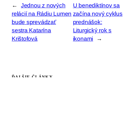
←
Jednou z nových
U benediktínov sa
relácií na Rádiu Lumen
začína nový cyklus
bude sprevádzať
prednášok:
sestra Katarína
Liturgický rok s
Krištofová
ikonami
→
ĎALŠIE ČLÁNKY
4.
Školské sestry na Slovensku povedie
augusta
nasledujúcich päť rokov sestra Timotea
Timková
2026
27. júla
Celoslovenské stretnutie františkánskej rodiny
bude o dva mesiace v Trnave
2026