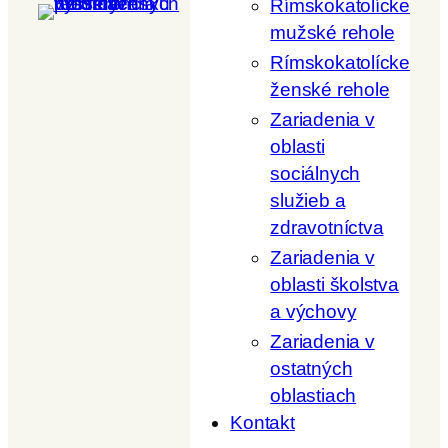
Rímskokatolícke
mužské rehole
Rímskokatolícke
ženské rehole
Zariadenia v
oblasti
sociálnych
služieb a
zdravotníctva
Zariadenia v
oblasti školstva
a výchovy
Zariadenia v
ostatných
oblastiach
Kontakt