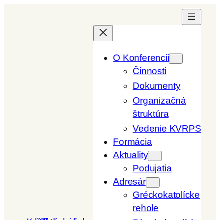
Prejsť
na
obsah
O Konferencii
Činnosti
Dokumenty
Organizačná
štruktúra
Vedenie KVRPS
Formácia
Aktuality
Podujatia
Adresár
Gréckokatolícke
rehole