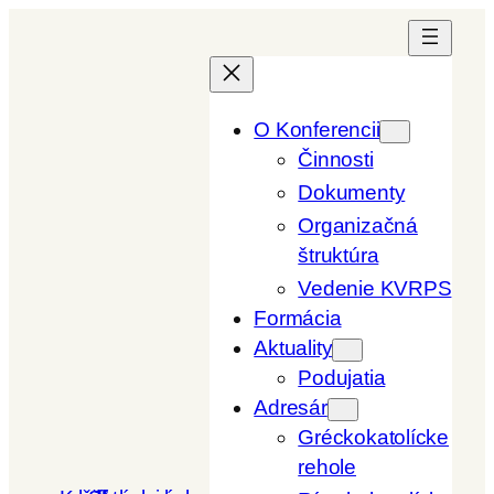
Prejsť
na
obsah
O Konferencii
Činnosti
Dokumenty
Organizačná
štruktúra
Vedenie KVRPS
Formácia
Aktuality
Podujatia
Adresár
Gréckokatolícke
rehole