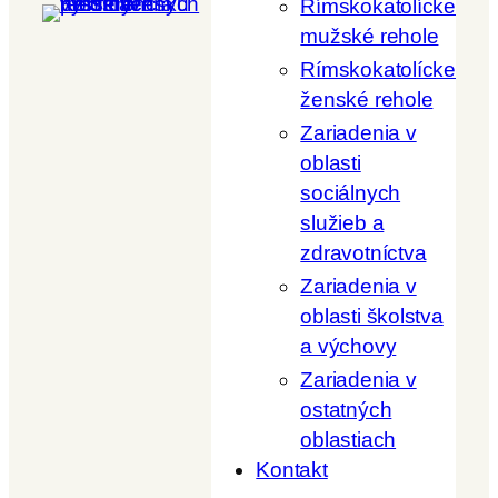
Rímskokatolícke
mužské rehole
Rímskokatolícke
ženské rehole
Zariadenia v
oblasti
sociálnych
služieb a
zdravotníctva
Zariadenia v
oblasti školstva
a výchovy
Zariadenia v
ostatných
oblastiach
Kontakt