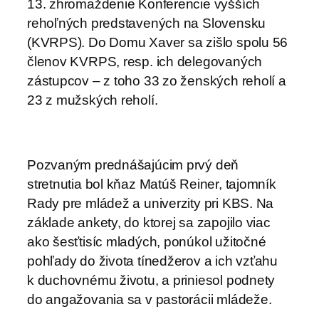
13. zhromaždenie Konferencie vyšších
rehoľných predstavených na Slovensku
(KVRPS). Do Domu Xaver sa zišlo spolu 56
členov KVRPS, resp. ich delegovaných
zástupcov – z toho 33 zo ženských reholí a
23 z mužských reholí.
Pozvaným prednášajúcim prvý deň
stretnutia bol kňaz Matúš Reiner, tajomník
Rady pre mládež a univerzity pri KBS. Na
základe ankety, do ktorej sa zapojilo viac
ako šesťtisíc mladých, ponúkol užitočné
pohľady do života tínedžerov a ich vzťahu
k duchovnému životu, a priniesol podnety
do angažovania sa v pastorácii mládeže.