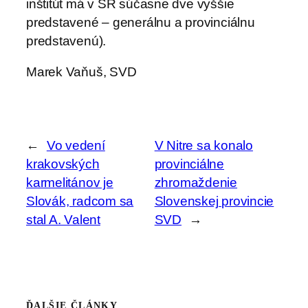
inštitút má v SR súčasne dve vyššie
predstavené – generálnu a provinciálnu
predstavenú).
Marek Vaňuš, SVD
←
Vo vedení
V Nitre sa konalo
krakovských
provinciálne
karmelitánov je
zhromaždenie
Slovák, radcom sa
Slovenskej provincie
stal A. Valent
SVD
→
ĎALŠIE ČLÁNKY