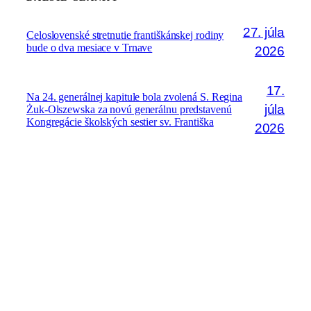
27. júla
Celoslovenské stretnutie františkánskej rodiny
bude o dva mesiace v Trnave
2026
17.
Na 24. generálnej kapitule bola zvolená S. Regina
júla
Żuk-Olszewska za novú generálnu predstavenú
Kongregácie školských sestier sv. Františka
2026
28. júna
Seminár „Boh a ja“ pre sestry v
permanentnej formácii
2026
18. júna
P. Tomáš Brezáni CM bude viesť vincentínov
aj tretie funkčné obdobie
2026