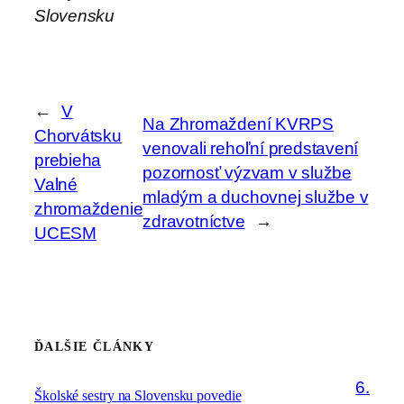
Slovensku
←
V
Na Zhromaždení KVRPS
Chorvátsku
venovali rehoľní predstavení
prebieha
pozornosť výzvam v službe
Valné
mladým a duchovnej službe v
zhromaždenie
zdravotníctve
→
UCESM
ĎALŠIE ČLÁNKY
6.
Školské sestry na Slovensku povedie