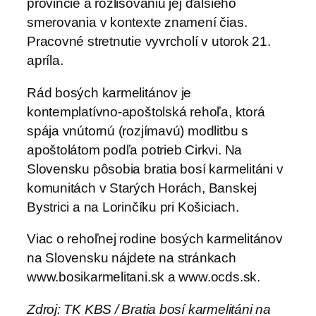
provincie a rozlišovaniu jej ďalšieho
smerovania v kontexte znamení čias.
Pracovné stretnutie vyvrcholí v utorok 21.
apríla.
Rád bosých karmelitánov je
kontemplatívno-apoštolská rehoľa, ktorá
spája vnútornú (rozjímavú) modlitbu s
apoštolátom podľa potrieb Cirkvi. Na
Slovensku pôsobia bratia bosí karmelitáni v
komunitách v Starých Horách, Banskej
Bystrici a na Lorinčíku pri Košiciach.
Viac o rehoľnej rodine bosých karmelitánov
na Slovensku nájdete na stránkach
www.bosikarmelitani.sk a www.ocds.sk.
Zdroj: TK KBS / Bratia bosí karmelitáni na