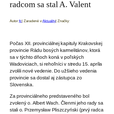
radcom sa stal A. Valent
Autor:
fc
| Zaradené v:
Aktuality
| Značky:
Počas XII. provinciálnej kapituly Krakovskej
provincie Rádu bosých karmelitánov, ktorá
sa v týchto dňoch koná v poľských
Wadoviciach, si rehoľníci v stredu 15. apríla
zvolili nové vedenie. Do užšieho vedenia
provincie sa dostal aj zástupca zo
Slovenska.
Za provinciálneho predstaveného bol
zvolený o. Albert Wach. Členmi jeho rady sa
stali o. Przemysław Pliszczyński (prvý radca