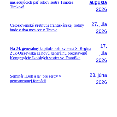
augusta
nasledujúcich päť rokov sestra Timotea
Timková
2026
27. júla
Celoslovenské stretnutie františkánskej rodiny
bude o dva mesiace v Trnave
2026
17.
Na 24. generálnej kapitule bola zvolená S. Regina
júla
Żuk-Olszewska za novú generálnu predstavenú
Kongregácie školských sestier sv. Františka
2026
28. júna
Seminár „Boh a ja“ pre sestry v
permanentnej formácii
2026