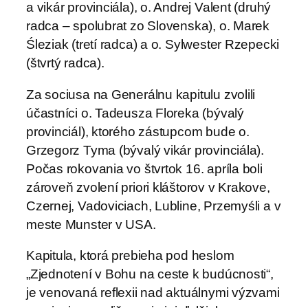
a vikár provinciála), o. Andrej Valent (druhý
radca – spolubrat zo Slovenska), o. Marek
Śleziak (tretí radca) a o. Sylwester Rzepecki
(štvrtý radca).
Za sociusa na Generálnu kapitulu zvolili
účastníci o. Tadeusza Floreka (bývalý
provinciál), ktorého zástupcom bude o.
Grzegorz Tyma (bývalý vikár provinciála).
Počas rokovania vo štvrtok 16. apríla boli
zároveň zvolení priori kláštorov v Krakove,
Czernej, Vadoviciach, Lubline, Przemyśli a v
meste Munster v USA.
Kapitula, ktorá prebieha pod heslom
„Zjednotení v Bohu na ceste k budúcnosti“,
je venovaná reflexii nad aktuálnymi výzvami