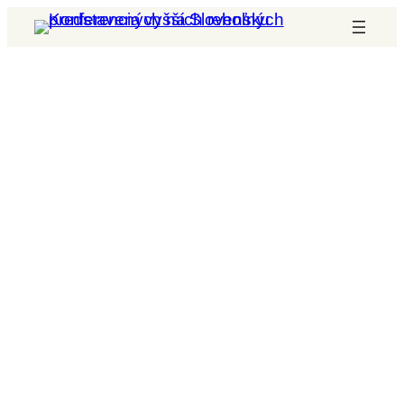
Prejsť
na
obsah