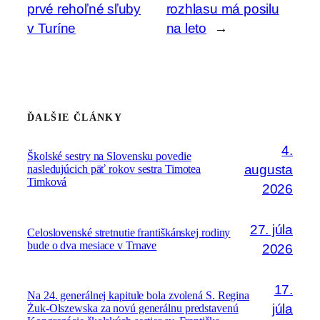
prvé rehoľné sľuby
rozhlasu má posilu
v Turíne
na leto
→
ĎALŠIE ČLÁNKY
4.
Školské sestry na Slovensku povedie
augusta
nasledujúcich päť rokov sestra Timotea
Timková
2026
27. júla
Celoslovenské stretnutie františkánskej rodiny
bude o dva mesiace v Trnave
2026
17.
Na 24. generálnej kapitule bola zvolená S. Regina
júla
Żuk-Olszewska za novú generálnu predstavenú