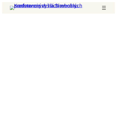
Prejsť
na
obsah