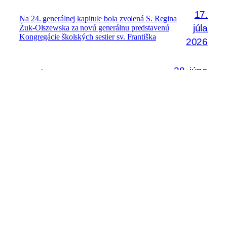
17.
Na 24. generálnej kapitule bola zvolená S. Regina
júla
Żuk-Olszewska za novú generálnu predstavenú
Kongregácie školských sestier sv. Františka
2026
28. júna
Seminár „Boh a ja“ pre sestry v
permanentnej formácii
2026
Kontakt
Email:
kvrps@kvrps.sk
Pripomienky k tejto stránke posielajte na adresu:
admin@rehole.sk