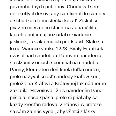
pozoruhodných príbehov. Chodieval sem
do okolitých lesov, aby sa utiahol do samoty
a schádzal do mestečka kázať. Získal si
priazeň miestneho šľachtica Jána Velitu,
ktorého potom aj požiadal o zriadenie
jasličiek, tak ako mu ich predstavil. Stalo sa
to na Vianoce v roku 1223. Svätý František
užasol nad chudobou Pánovho narodenia;
so slzami v očiach spomínal na chudobu
Panny, ktorá v ten deň trpela toľkú núdzu,
preto nazýval čnosť chudoby kráľovskou,
pretože na Kráľovi a Kráľovnej tak nádherne
zažiarila. Hovorieval, že s narodením Pána
prišla aj naša spása, preto si prial aby sa
každý kresťan radoval v Pánovi. A pretože
sa sám za nás vydal, aby všetci z lásky