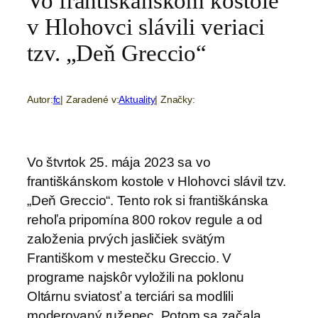
Vo františkánskom kostole
v Hlohovci slávili veriaci
tzv. „Deň Greccio“
Autor:
fc
| Zaradené v:
Aktuality
| Značky:
Vo štvrtok 25. mája 2023 sa vo
františkánskom kostole v Hlohovci slávil tzv.
„Deň Greccio“. Tento rok si františkánska
rehoľa pripomína 800 rokov regule a od
založenia prvých jasličiek svätým
Františkom v mestečku Greccio. V
programe najskôr vyložili na poklonu
Oltárnu sviatosť a terciári sa modlili
moderovaný ruženec. Potom sa začala