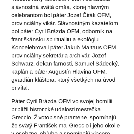
slávnostná svätá omša, ktorej hlavným
celebrantom bol páter Jozef Čirák OFM,
provinciálny vikár. Slávnostným kazateľom
bol páter Cyril Brázda OFM, odborník na
františkánsku spiritualitu a ekológiu.
Koncelebrovali páter Jakub Martaus OFM,
provinciálny sekretár a archivár, Jozef
Schwarz, dekan farnosti, Samuel Sádecký,
kaplán a páter Augustín Hlavina OFM,
gvardián kláštora, ktorý všetkých na úvod
privítal.
Páter Cyril Brázda OFM vo svojej homílii
priblížil historické udalosti mestečka
Greccio. Životopisné pramene, spomínajú,
že svätý František mal Greccio i jeho okolie
v osobitnej obľube a spomínajú viacero