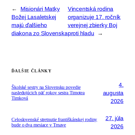
←
Misionári Matky
Vincentská rodina
Božej Lasaletskej
organizuje 17. ročník
majú ďalšieho
verejnej zbierky Boj
diakona zo Slovenska
proti hladu
→
ĎALŠIE ČLÁNKY
4.
Školské sestry na Slovensku povedie
augusta
nasledujúcich päť rokov sestra Timotea
Timková
2026
27. júla
Celoslovenské stretnutie františkánskej rodiny
bude o dva mesiace v Trnave
2026