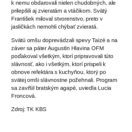
k nemu obdarovali nielen chudobných, ale
prilepšili aj zvieratám a vtáčikom. Svätý
František miloval stvorenstvo, preto v
jasličkách nemohli chýbať zvieratá.
Svätú omšu doprevádzali spevy Taizé a na
záver sa páter Augustín Hlavina OFM
poďakoval všetkým, ktorí pripravovali túto
slávnosť, ako i všetkým, ktorí prispeli k
obnove refektára s kuchyňou, ktorý po
svätej omši slávnostne požehnali. Program
sa zavŕšil bratským agapé, uviedla Lucia
Froncová.
Zdroj: TK KBS