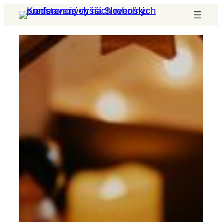
Prejsť
na
obsah