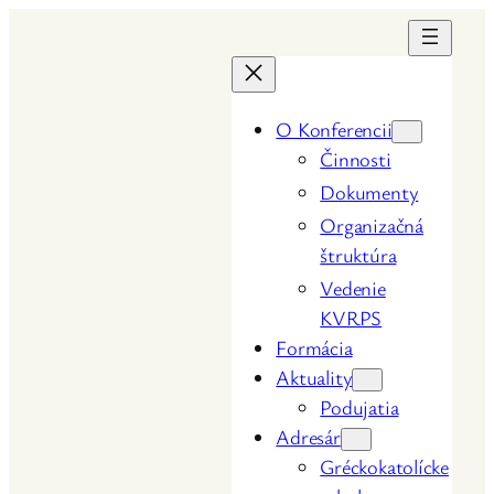
Prejsť
na
obsah
O Konferencii
Činnosti
Dokumenty
Organizačná
štruktúra
Vedenie
KVRPS
Formácia
Aktuality
Podujatia
Adresár
Gréckokatolícke