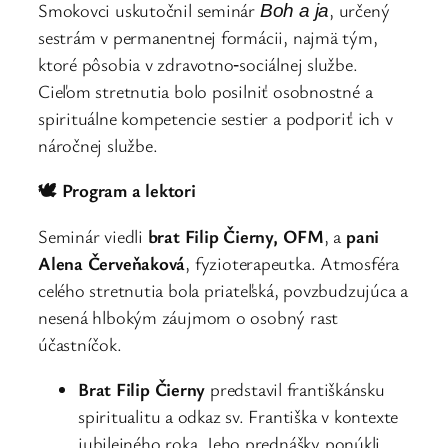
Smokovci uskutočnil seminár
, určený
Boh a ja
sestrám v permanentnej formácii, najmä tým,
ktoré pôsobia v zdravotno‑sociálnej službe.
Cieľom stretnutia bolo posilniť osobnostné a
spirituálne kompetencie sestier a podporiť ich v
náročnej službe.
🕊️ Program a lektori
Seminár viedli
brat Filip Čierny, OFM
, a
pani
Alena Červeňaková
, fyzioterapeutka. Atmosféra
celého stretnutia bola priateľská, povzbudzujúca a
nesená hlbokým záujmom o osobný rast
účastníčok.
Brat Filip Čierny
predstavil františkánsku
spiritualitu a odkaz sv. Františka v kontexte
jubilejného roka. Jeho prednášky ponúkli