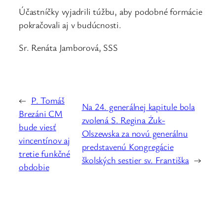
Účastníčky vyjadrili túžbu, aby podobné formácie
pokračovali aj v budúcnosti.
Sr. Renáta Jamborová, SSS
←
P. Tomáš
Na 24. generálnej kapitule bola
Brezáni CM
zvolená S. Regina Żuk-
bude viesť
Olszewska za novú generálnu
vincentínov aj
predstavenú Kongregácie
tretie funkčné
školských sestier sv. Františka
→
obdobie