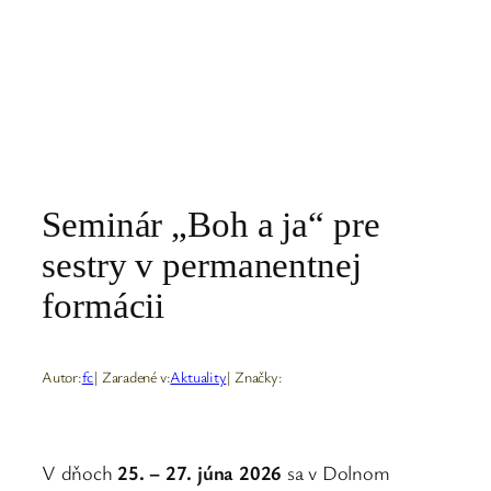
Seminár „Boh a ja“ pre
sestry v permanentnej
formácii
Autor:
fc
| Zaradené v:
Aktuality
| Značky:
V dňoch
25. – 27. júna 2026
sa v Dolnom