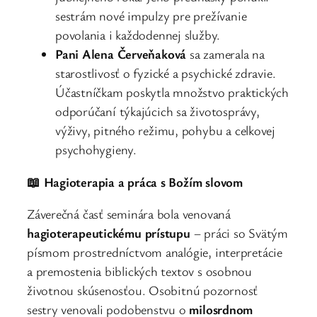
sestrám nové impulzy pre prežívanie
povolania i každodennej služby.
Pani Alena Červeňaková
sa zamerala na
starostlivosť o fyzické a psychické zdravie.
Účastníčkam poskytla množstvo praktických
odporúčaní týkajúcich sa životosprávy,
výživy, pitného režimu, pohybu a celkovej
psychohygieny.
📖 Hagioterapia a práca s Božím slovom
Záverečná časť seminára bola venovaná
hagioterapeutickému prístupu
– práci so Svätým
písmom prostredníctvom analógie, interpretácie
a premostenia biblických textov s osobnou
životnou skúsenosťou. Osobitnú pozornosť
sestry venovali podobenstvu o
milosrdnom