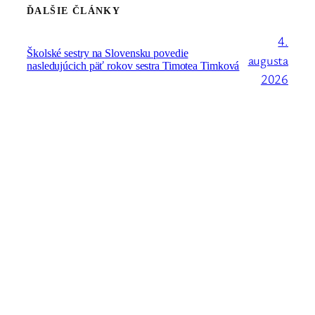
ĎALŠIE ČLÁNKY
4.
Školské sestry na Slovensku povedie
augusta
nasledujúcich päť rokov sestra Timotea Timková
2026
27. júla
Celoslovenské stretnutie františkánskej rodiny
bude o dva mesiace v Trnave
2026
17.
Na 24. generálnej kapitule bola zvolená S. Regina
júla
Żuk-Olszewska za novú generálnu predstavenú
Kongregácie školských sestier sv. Františka
2026
28. júna
Seminár „Boh a ja“ pre sestry v permanentnej
formácii
2026