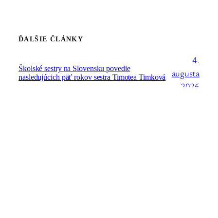
ĎALŠIE ČLÁNKY
4.
Školské sestry na Slovensku povedie
augusta
nasledujúcich päť rokov sestra Timotea Timková
2026
27. júla
Celoslovenské stretnutie františkánskej rodiny
bude o dva mesiace v Trnave
2026
17.
Na 24. generálnej kapitule bola zvolená S. Regina
júla
Żuk-Olszewska za novú generálnu predstavenú
Kongregácie školských sestier sv. Františka
2026
28. júna
Seminár „Boh a ja“ pre sestry v permanentnej