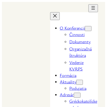
Prejsť
na
obsah
O Konferencii
Činnosti
Dokumenty
Organizačná
štruktúra
Vedenie
KVRPS
Formácia
Aktuality
Podujatia
Adresár
Gréckokatolícke