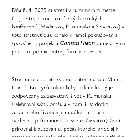
Dňa 8. 4. 2025 sa stretli v rumunskom meste
Cluj sestry z troch európských ženských
konferencií (Maďarsko, Rumunsko a Slovensko) a
toto stretnutie sa konalo v rámci pokračovania
spoločného projektu
zameraný na
Conrad Hilton
podporu permanentnej formácie sestier.
Stretnutie obohatil svojou prítomnosťou Mons.
Ioan C. Bot, gréckokatolícky biskup, ktorý je
zodpovedný za zasvätený život v Rumunsku.
Celebroval svätú omšu a v homílii sa dotkol
zasväteného života a jeho dôležitosti pre
svedectvo prítomnosti vo svete. Zasvätený život
prirovnal k putovaniu, počas ktorého príde aj k
zastaveniu cez naše krízy, keď sa môžeme cítiť ako