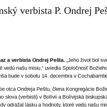
nský verbista P. Ondrej Pe
az a verbista Ondrej Pešta.
„Jeho život bol s
 vedú našu misiu,“ uviedla Spoločnosť Božieho sl
omša bude v sobotu 14. decembra v Cochabambe
e otca Ondreja Peštu, člena Kongregácie Boži
 slova (verbisti) v Bolívii a Bolívijská biskups
ždy odrážal lásku a hodnoty, ktoré vedú našu m