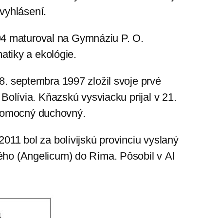
 vyhlásení.
94 maturoval na Gymnáziu P. O.
atiky a ekológie.
 8. septembra 1997 zložil svoje prvé
 Bolívia. Kňazskú vysviacku prijal v 21.
výpomocný duchovný.
2011 bol za bolívijskú provinciu vyslaný
kého (Angelicum) do Ríma. Pôsobil v Al