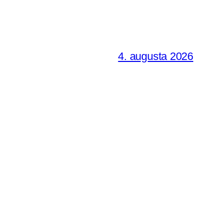
4. augusta 2026
27. júla 2026
17. júla 2026
ých sestier sv. Františka
28. júna 2026