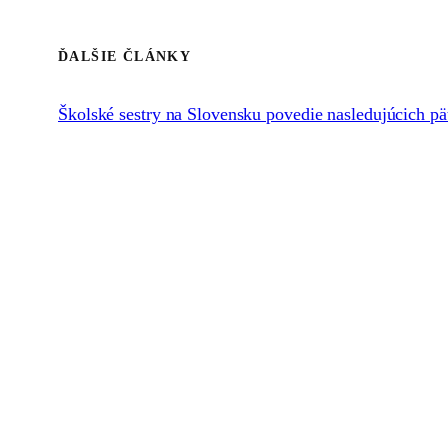
ĎALŠIE ČLÁNKY
Školské sestry na Slovensku povedie nasledujúcich p
Celoslovenské stretnutie františkánskej rodiny bude 
Na 24. generálnej kapitule bola zvolená S. Regina Żu
Seminár „Boh a ja“ pre sestry v permanentnej formáci