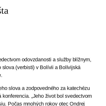
šta
vedectvom odovzdanosti a služby blížnym,
ova (verbisti) v Bolívii a Bolívijská
.
eho slova a zodpovedného za katechézu
ká konferencia. „Jeho život bol svedectvom
isiu. Počas mnohých rokov otec Ondrej