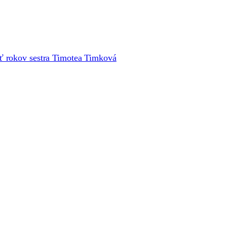
äť rokov sestra Timotea Timková
o dva mesiace v Trnave
k-Olszewska za novú generálnu predstavenú Kongregácie školsk
i