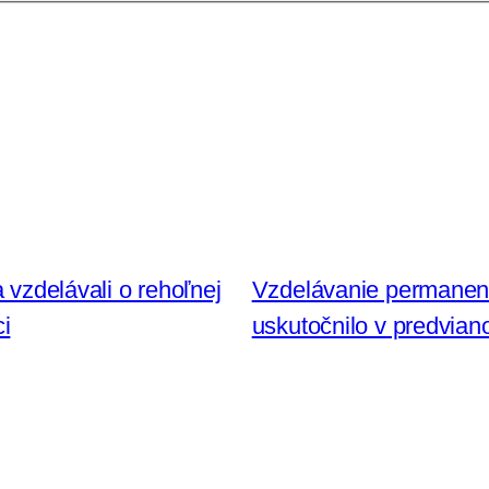
 vzdelávali o rehoľnej
Vzdelávanie permanentn
i
uskutočnilo v predvian