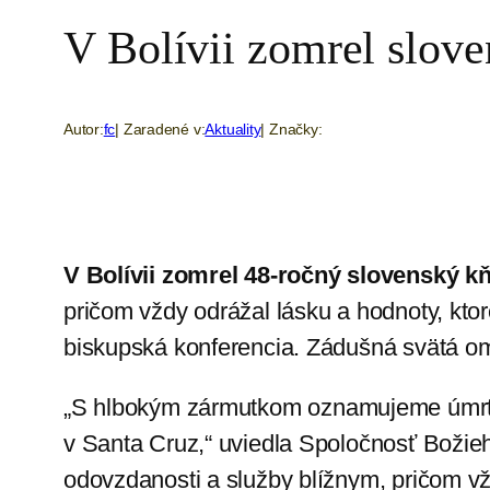
V Bolívii zomrel slove
Autor:
fc
| Zaradené v:
Aktuality
| Značky:
V Bolívii zomrel 48-ročný slovenský kň
pričom vždy odrážal lásku a hodnoty, ktoré
biskupská konferencia. Zádušná svätá 
„S hlbokým zármutkom oznamujeme úmrti
v Santa Cruz,“ uviedla Spoločnosť Božieho
odovzdanosti a služby blížnym, pričom v