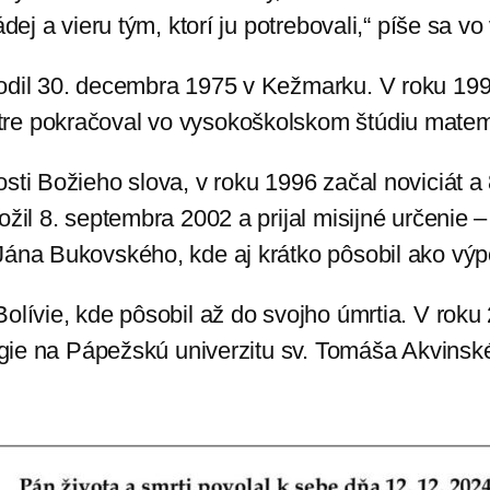
dej a vieru tým, ktorí ju potrebovali,“ píše sa vo
rodil 30. decembra 1975 v Kežmarku. V roku 19
tre pokračoval vo vysokoškolskom štúdiu matem
sti Božieho slova, v roku 1996 začal noviciát a
žil 8. septembra 2002 a prijal misijné určenie –
 Jána Bukovského, kde aj krátko pôsobil ako 
olívie, kde pôsobil až do svojho úmrtia. V roku 
ológie na Pápežskú univerzitu sv. Tomáša Akvins