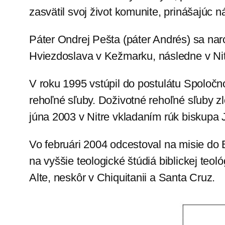
zasvätil svoj život komunite, prinášajúc ná
Páter Ondrej Pešta (páter Andrés) sa na
Hviezdoslava v Kežmarku, následne v Ni
V roku 1995 vstúpil do postulátu Spoločno
rehoľné sľuby. Doživotné rehoľné sľuby zlo
júna 2003 v Nitre vkladaním rúk biskupa
Vo februári 2004 odcestoval na misie do B
na vyššie teologické štúdiá biblickej te
Alte, neskôr v Chiquitanii a Santa Cruz.