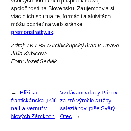
všetkých, ktorí chcú prispieť k lepšej
spoločnosti na Slovensku. Záujemcovia si
viac o ich spiritualite, formácii a aktivitách
môžu pozrieť na web stránke
premonstratky.sk
.
Zdroj: TK LBS / Arcibiskupský úrad v Trnave
Júlia Kubicová
Foto: Jozef Sedlák
←
Blíži sa
Vzdávam vďaky Pánovi
františkánska „Púť
za sté výročie služby
na La Vernu“ v
saleziánov, píše Svätý
Nových Zámkoch
Otec
→