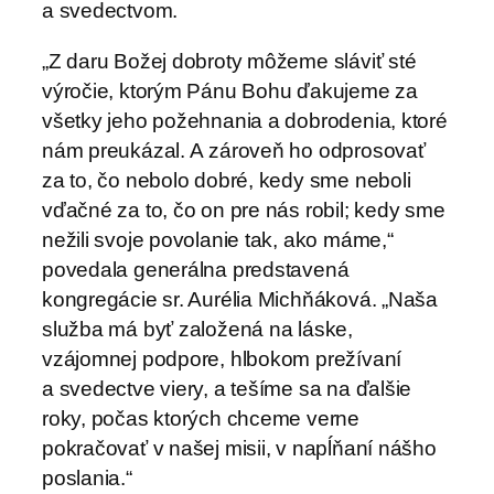
a svedectvom.
„Z daru Božej dobroty môžeme sláviť sté
výročie, ktorým Pánu Bohu ďakujeme za
všetky jeho požehnania a dobrodenia, ktoré
nám preukázal. A zároveň ho odprosovať
za to, čo nebolo dobré, kedy sme neboli
vďačné za to, čo on pre nás robil; kedy sme
nežili svoje povolanie tak, ako máme,“
povedala generálna predstavená
kongregácie sr. Aurélia Michňáková. „Naša
služba má byť založená na láske,
vzájomnej podpore, hlbokom prežívaní
a svedectve viery, a tešíme sa na ďalšie
roky, počas ktorých chceme verne
pokračovať v našej misii, v napĺňaní nášho
poslania.“