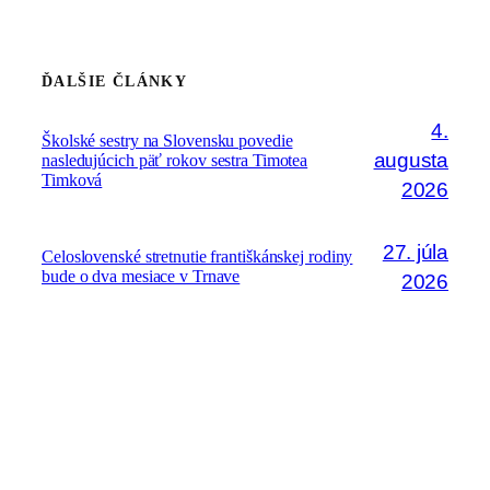
ĎALŠIE ČLÁNKY
4.
Školské sestry na Slovensku povedie
augusta
nasledujúcich päť rokov sestra Timotea
Timková
2026
27. júla
Celoslovenské stretnutie františkánskej rodiny
bude o dva mesiace v Trnave
2026
17.
Na 24. generálnej kapitule bola zvolená S. Regina
júla
Żuk-Olszewska za novú generálnu predstavenú
Kongregácie školských sestier sv. Františka
2026
28. júna
Seminár „Boh a ja“ pre sestry v