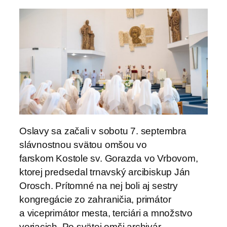
Oslavy sa začali v sobotu 7. septembra
slávnostnou svätou omšou vo
farskom Kostole sv. Gorazda vo Vrbovom,
ktorej predsedal trnavský arcibiskup Ján
Orosch. Prítomné na nej boli aj sestry
kongregácie zo zahraničia, primátor
a viceprimátor mesta, terciári a množstvo
veriacich. Po svätej omši archivár